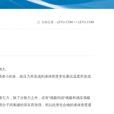
当前位置：
LEYU.COM
>>
LEYU.COM
增大。
成者小的多，故压力所造成的液体密度变化量比温度所造成
引力，除了分散力之外，还有*偶极间或*偶极和感应偶极
因分子间氢键的存在而加强，所以此类化合物的液体密度通