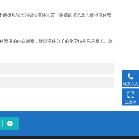
于偶极炬较大的极性液体而言，碳链的增长反而使得液体密
体密度的内在因素，皆以液体分子的化学结构息息相关。故
联系方式
二维码