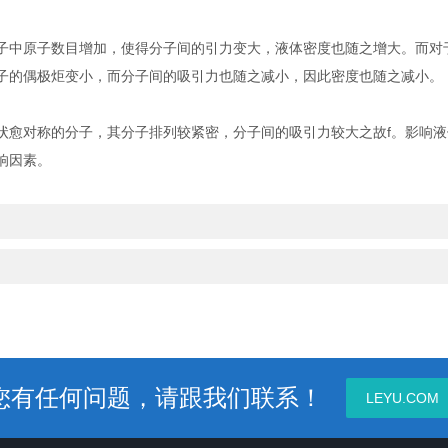
中原子数目增加，使得分子间的引力变大，液体密度也随之增大。而对
子的偶极炬变小，而分子间的吸引力也随之减小，因此密度也随之减小。
愈对称的分子，其分子排列较紧密，分子间的吸引力较大之故f。影响液
响因素。
您有任何问题，请跟我们联系！
LEYU.COM