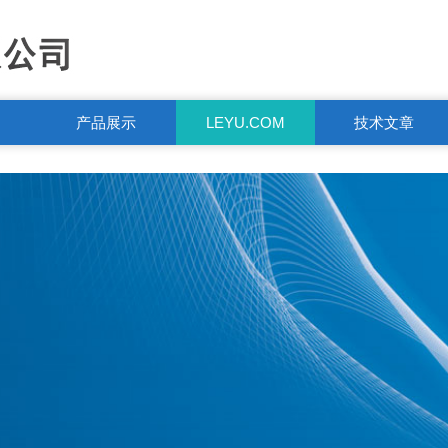
产品展示
LEYU.COM
技术文章